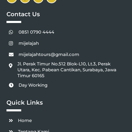
Icon
Icon
Icon
Icon
label
label
label
label
Contact Us
0851 0790 4444
mijelajah
mijelajahtours@gmail.com
Jl. Perak Timur No.512 Blok-L10, Lt.3, Perak
Utara, Kec. Pabean Cantikan, Surabaya, Jawa
Timur 60165
Day Working
Quick Links
Home
Tentang Kami