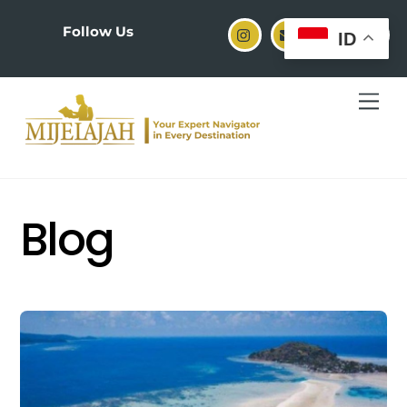
Skip
to
Follow Us
ID
content
Men
Blog