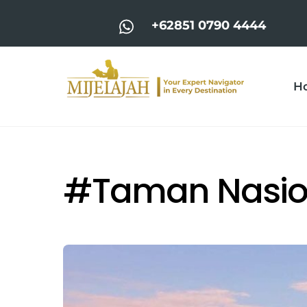
Skip
to
+62851 0790 4444
content
H
#Taman Nasio