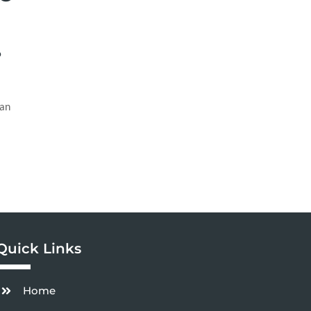
p
man
Quick Links
Home