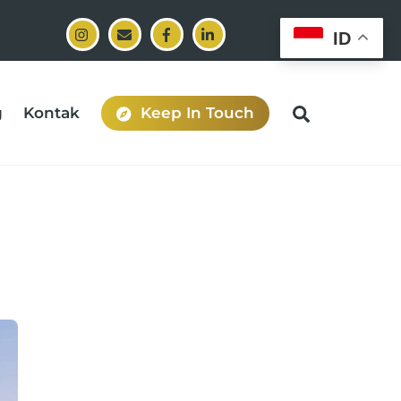
ID
Search
g
Kontak
Keep In Touch